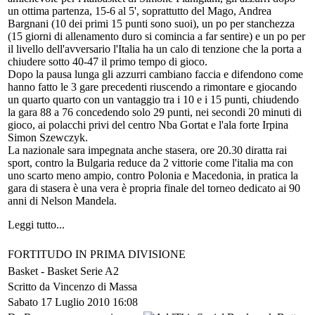
un ottima partenza, 15-6 al 5', soprattutto del Mago, Andrea
Bargnani (10 dei primi 15 punti sono suoi), un po per stanchezza
(15 giorni di allenamento duro si comincia a far sentire) e un po per
il livello dell'avversario l'Italia ha un calo di tenzione che la porta a
chiudere sotto 40-47 il primo tempo di gioco.
Dopo la pausa lunga gli azzurri cambiano faccia e difendono come
hanno fatto le 3 gare precedenti riuscendo a rimontare e giocando
un quarto quarto con un vantaggio tra i 10 e i 15 punti, chiudendo
la gara 88 a 76 concedendo solo 29 punti, nei secondi 20 minuti di
gioco, ai polacchi privi del centro Nba Gortat e l'ala forte Irpina
Simon Szewczyk.
La nazionale sara impegnata anche stasera, ore 20.30 diratta rai
sport, contro la Bulgaria reduce da 2 vittorie come l'italia ma con
uno scarto meno ampio, contro Polonia e Macedonia, in pratica la
gara di stasera è una vera è propria finale del torneo dedicato ai 90
anni di Nelson Mandela.
Leggi tutto...
FORTITUDO IN PRIMA DIVISIONE
Basket -
Basket Serie A2
Scritto da Vincenzo di Massa
Sabato 17 Luglio 2010 16:08