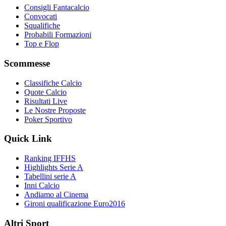
Consigli Fantacalcio
Convocati
Squalifiche
Probabili Formazioni
Top e Flop
Scommesse
Classifiche Calcio
Quote Calcio
Risultati Live
Le Nostre Proposte
Poker Sportivo
Quick Link
Ranking IFFHS
Highlights Serie A
Tabellini serie A
Inni Calcio
Andiamo al Cinema
Gironi qualificazione Euro2016
Altri Sport