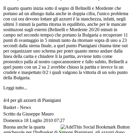
Il quarto quarto inizia sotto il segno di Belinelli e Mordente che
portano ad un allungo italia anche in doppia cifra, l'unico problema
con cui ora devono lottare gli azzurri è la stanchezza, infatti, negli
ultimi 3 minuti la partita ritorna in equilibrio, anche per le mancate
sostituzoni sugli esterni (Belinelli e Mordente 20/20 minuti in
campo nel secondo tempo) che portano la Bulgaria a recuperare 11
punti di svantaggio in 5 minuti tanto da ritornare sopra di uno a 23
secondi dalla sirena finale, a quel punto Pianigiani chiama time out
per organizzare uno schema per poter quanto meno andare dalla
linea della carita e chiudere li la partita, avviene tutto come
pronostico palla al nostro capocannoniere e fallo subito, Belinelli a
quel punto con un 2 su 2 avrebbe chiuso la partita e invece fa un
crudele e inaspettato 0/2 i quali valgono la vittoria di un solo punto
della Bulgaria.
Leggi tutto...
4/4 per gli azzurri di Pianigiani
Basket -
News
Scritto da Giuseppe Mauro
Domenica 18 Luglio 2010 07:27
Buona anche la quarta
amichevole per l'Italbasket di Simone Pianigiani, gli azzurri dopo