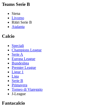
Teams Serie B
Siena
Livorno
Ritiri Serie B
Atalanta
Calcio
Speciali
Champions League
Serie A
Europa League
Bundesliga
Premier League
Ligue 1
Liga
Serie B
Primavera
Torneo di Viareggio
J-League
Fantacalcio