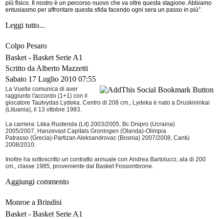
più fisico. Il nostro è un percorso nuovo che va oltre questa stagione. Abbiamo
entusiasmo per affrontare questa sfida facendo ogni sera un passo in più”.
Leggi tutto...
Colpo Pesaro
Basket -
Basket Serie A1
Scritto da Alberto Mazzetti
Sabato 17 Luglio 2010 07:55
La Vuelle comunica di aver
raggiunto l'accordo (1+1) con il
giocatore Tautvydas Lydeka. Centro di 208 cm., Lydeka è nato a Druskininkai
(Lituania), il 13 ottobre 1983.
La carriera: Lkka Rustenda (Lit) 2003/2005, Bc Dnipro (Ucraina)
2005/2007, Hanzevast Capitals Groningen (Olanda)-Olimpia
Patrasso (Grecia)-Partizan Aleksandrovac (Bosnia) 2007/2008, Cantù
2008/2010.
Inoltre ha sottoscritto un contratto annuale con Andrea Bartolucci, ala di 200
cm., classe 1985, proveniente dal Basket Fossombrone.
Aggiungi commento
Monroe a Brindisi
Basket -
Basket Serie A1