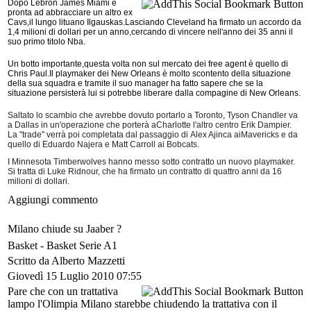
Dopo Lebron James Miami è
pronta ad abbracciare un altro ex
Cavs,il lungo lituano Ilgauskas.Lasciando Cleveland ha firmato un accordo da
1,4 milioni di dollari per un anno,cercando di vincere nell'anno dei 35 anni il
suo primo titolo Nba.
Un botto importante,questa volta non sul mercato dei free agent è quello di
Chris Paul.Il playmaker dei New Orleans è molto scontento della situazione
della sua squadra e tramite il suo manager ha fatto sapere che se la
situazione persisterà lui si potrebbe liberare dalla compagine di New Orleans.
Saltato lo scambio che avrebbe dovuto portarlo a Toronto, Tyson Chandler va
a Dallas in un'operazione che porterà aCharlotte l'altro centro Erik Dampier.
La "trade" verrà poi completata dal passaggio di Alex Ajinca aiMavericks e da
quello di Eduardo Najera e Matt Carroll ai Bobcats.
I Minnesota Timberwolves hanno messo sotto contratto un nuovo playmaker.
Si tratta di Luke Ridnour, che ha firmato un contratto di quattro anni da 16
milioni di dollari.
Aggiungi commento
Milano chiude su Jaaber ?
Basket -
Basket Serie A1
Scritto da Alberto Mazzetti
Giovedì 15 Luglio 2010 07:55
Pare che con un trattativa
lampo l'Olimpia Milano starebbe chiudendo la trattativa con il