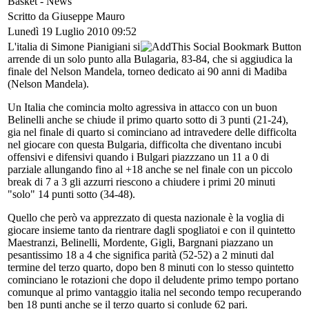
Basket -
News
Scritto da Giuseppe Mauro
Lunedì 19 Luglio 2010 09:52
L'italia di Simone Pianigiani si
arrende di un solo punto alla Bulagaria, 83-84, che si aggiudica la
finale del Nelson Mandela, torneo dedicato ai 90 anni di Madiba
(Nelson Mandela).
Un Italia che comincia molto agressiva in attacco con un buon
Belinelli anche se chiude il primo quarto sotto di 3 punti (21-24),
gia nel finale di quarto si cominciano ad intravedere delle difficolta
nel giocare con questa Bulgaria, difficolta che diventano incubi
offensivi e difensivi quando i Bulgari piazzzano un 11 a 0 di
parziale allungando fino al +18 anche se nel finale con un piccolo
break di 7 a 3 gli azzurri riescono a chiudere i primi 20 minuti
"solo" 14 punti sotto (34-48).
Quello che però va apprezzato di questa nazionale è la voglia di
giocare insieme tanto da rientrare dagli spogliatoi e con il quintetto
Maestranzi, Belinelli, Mordente, Gigli, Bargnani piazzano un
pesantissimo 18 a 4 che significa parità (52-52) a 2 minuti dal
termine del terzo quarto, dopo ben 8 minuti con lo stesso quintetto
cominciano le rotazioni che dopo il deludente primo tempo portano
comunque al primo vantaggio italia nel secondo tempo recuperando
ben 18 punti anche se il terzo quarto si conlude 62 pari.