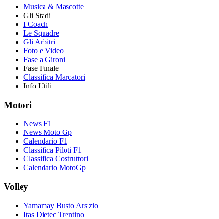
Musica & Mascotte
Gli Stadi
I Coach
Le Squadre
Gli Arbitri
Foto e Video
Fase a Gironi
Fase Finale
Classifica Marcatori
Info Utili
Motori
News F1
News Moto Gp
Calendario F1
Classifica Piloti F1
Classifica Costruttori
Calendario MotoGp
Volley
Yamamay Busto Arsizio
Itas Dietec Trentino