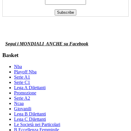
Segui i MONDIALI
ANCHE su Facebook
Basket
Nba
Playoff Nba
Serie A1
Serie C1
Lega A Dilettanti
Promozione
Serie A2
Ncaa
Giovanili
Lega B Dilettanti
Lega C Dilettanti
Le Società nei Particolari
B Eccellenza Femminile