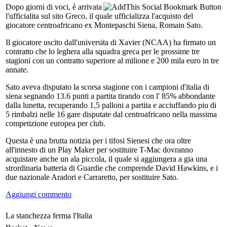
Dopo giorni di voci, è arrivata
l'ufficialita sul sito Greco, il quale ufficializza l'acquisto del
giocatore centroafricano ex Montepaschi Siena, Romain Sato.
Il giocatore uscito dall'universita di Xavier (NCAA) ha firmato un
contratto che lo leghera alla squadra greca per le prossime tre
stagioni con un contratto superiore al milione e 200 mila euro in tre
annate.
Sato aveva disputato la scorsa stagione con i campioni d'italia di
siena segnando 13.6 punti a partita tirando con l' 85% abbondante
dalla lunetta, recuperando 1,5 palloni a partita e acciuffando piu di
5 rimbalzi nelle 16 gare disputate dal centroafricano nella massima
competizione europea per club.
Questa è una brutta notizia per i tifosi Sienesi che ora oltre
all'innesto di un Play Maker per sostituire T-Mac dovranno
acquistare anche un ala piccola, il quale si aggiungera a gia una
strordinaria batteria di Guardie che comprende David Hawkins, e i
due nazionale Aradori e Carraretto, per sostituire Sato.
Aggiungi commento
La stanchezza ferma l'Italia