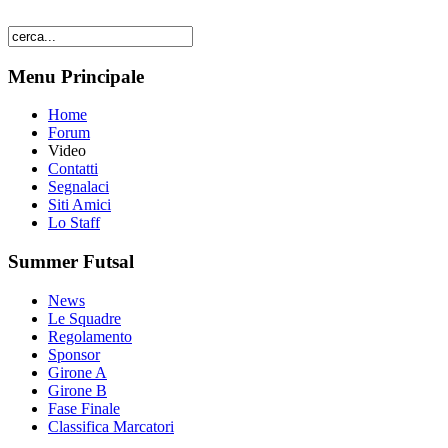
Menu Principale
Home
Forum
Video
Contatti
Segnalaci
Siti Amici
Lo Staff
Summer Futsal
News
Le Squadre
Regolamento
Sponsor
Girone A
Girone B
Fase Finale
Classifica Marcatori