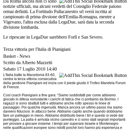
Da Roma ancora non ci sono
notizie ufficiali, ma alcuni verdetti del Consiglio Federale paiono
ormai definiti. La Fortitudo Pallacanestro srl verrà iscritta al
campionato di prima divsione dell'Emilia-Romagna, mentre a
Vigevano, l'altra esclusa dalla LegaDue, sarà data la seconda
divisione lombarda.
Le ripescate in LegaDue sarebbero Forlì e San Severo.
Terza vittoria per l'Italia di Pianigiani
Basket -
News
Scritto da Alberto Mazzetti
Sabato 17 Luglio 2010 14:40
L’Italia batte la Macedonia 83-60,
centra la terza vittoria consecutiva
della gestione Pianigiani ed inizia con il piede giusto il Trofeo Mandela Forum
di Firenze.
Così coach Pianigiani a fine gara: “Siamo soddisfatti per come abbiamo
giocato in difesa nonostante i carichi di fatica che ci portiamo da Bormio. I
ragazzi si sono sbattuti tutti e abbiamo anche rotto spesso le linee di
passaggio. Poi qualche ingenuità. Manca ancora un ultimo passo ma siamo
davvero fiduciosi. In attacco bene. Abbiamo capito anche quando dobbiamo
fare un palleggio in meno. Abbiamo distribuito bene i tiri e questo si vede dal
punteggio. La palla è arrivata vicino canestro e ci sono stati segnali importanti
per provare a giocare insieme. I tempi per superare Israele e Montenegro
nelle qualificazioni europee sono ridotti poiché loro hanno più esperienza e