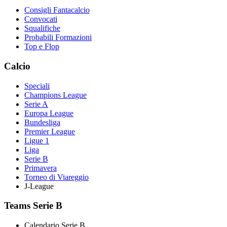
Consigli Fantacalcio
Convocati
Squalifiche
Probabili Formazioni
Top e Flop
Calcio
Speciali
Champions League
Serie A
Europa League
Bundesliga
Premier League
Ligue 1
Liga
Serie B
Primavera
Torneo di Viareggio
J-League
Teams Serie B
Calendario Serie B