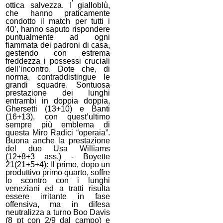
ottica salvezza. I gialloblù,
che hanno praticamente
condotto il match per tutti i
40’, hanno saputo rispondere
puntualmente ad ogni
fiammata dei padroni di casa,
gestendo con estrema
freddezza i possessi cruciali
dell’incontro. Dote che, di
norma, contraddistingue le
grandi squadre. Sontuosa
prestazione dei lunghi
entrambi in doppia doppia,
Ghersetti (13+10) e Banti
(16+13), con quest’ultimo
sempre più emblema di
questa Miro Radici “operaia”.
Buona anche la prestazione
del duo Usa Williams
(12+8+3 ass.) - Boyette
21(21+5+4): Il primo, dopo un
produttivo primo quarto, soffre
lo scontro con i lunghi
veneziani ed a tratti risulta
essere irritante in fase
offensiva, ma in difesa
neutralizza a turno Boo Davis
(8 pt con 2/9 dal campo) e