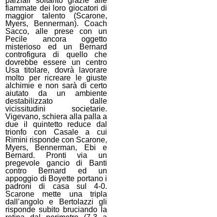
parziali soltanto grazie alle
fiammate dei loro giocatori di
maggior talento (Scarone,
Myers, Bennerman). Coach
Sacco, alle prese con un
Pecile ancora oggetto
misterioso ed un Bernard
controfigura di quello che
dovrebbe essere un centro
Usa titolare, dovrà lavorare
molto per ricreare le giuste
alchimie e non sarà di certo
aiutato da un ambiente
destabilizzato dalle
vicissitudini societarie.
Vigevano, schiera alla palla a
due il quintetto reduce dal
trionfo con Casale a cui
Rimini risponde con Scarone,
Myers, Bennerman, Ebi e
Bernard. Pronti via un
pregevole gancio di Banti
contro Bernard ed un
appoggio di Boyette portano i
padroni di casa sul 4-0.
Scarone mette una tripla
dall’angolo e Bertolazzi gli
risponde subito bruciando la