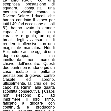
La Miro Radici, con una
strepitosa prestazione di
squadra, conquista una
meritata vittoria contro la
Riviera Solare. I ducali, che
hanno condotto il gioco per
tutti i 40’ (ad eccezione di soli
5”), hanno avuto la grande
capacità di reagire, con
carattere e grinta, ad ogni
break degli avversari e di
rendere inoffensivo con una
magistrale marcatura Ndudi
Ebi, autore anche oggi di una
doppia-doppia, ma
ininfluente nei momenti
chiave dell’incontro. Questi
due punti non rendono più un
caso isolato la brillante
prestazione di giovedì contro
Casale ed aprono,
ufficialmente, la crisi dell’ex
capolista Rimini alla quarta
sconfitta consecutiva. I Crabs
non riescono più ad
imprimere il loro ritmo,
faticano a giocare con
continuità e producono