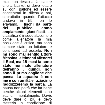
mia, non riesco a far capire
che a basket si deve lottare
su ogni pallone ed essere
concentrati in difesa e noi,
soprattutto quando l’attacco
andava in tilt, non lo
eravamo.
I fischi da parte
del pubblico erano
ampiamente giustificati
. La
classifica è insoddisfacente e
come allenatore la mia
posizione è critica, ma sono
sempre stato un lottatore e
continuerò ad esserlo.
Non
mi sono mai sentito Ettore
Messina, altrimenti allenerei
il Real, ma 15 mesi fa sono
stato nominato allenatore
dell’anno , quindi, non
sono il primo coglione che
passa. La squadra è con
me e con umiltà e raziocinio
raddrizzeremo
la barca
. La
pausa non potrà che far bene
perché alcuni elementi sono
scarichi mentalmente. Davis
deve dare di più e devo
metterlo in condizione di