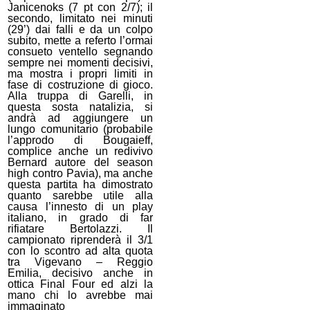
Janicenoks (7 pt con 2/7); il
secondo, limitato nei minuti
(29’) dai falli e da un colpo
subito, mette a referto l’ormai
consueto ventello segnando
sempre nei momenti decisivi,
ma mostra i propri limiti in
fase di costruzione di gioco.
Alla truppa di Garelli, in
questa sosta natalizia, si
andrà ad aggiungere un
lungo comunitario (probabile
l’approdo di Bougaieff,
complice anche un redivivo
Bernard autore del season
high contro Pavia), ma anche
questa partita ha dimostrato
quanto sarebbe utile alla
causa l’innesto di un play
italiano, in grado di far
rifiatare Bertolazzi. Il
campionato riprenderà il 3/1
con lo scontro ad alta quota
tra Vigevano – Reggio
Emilia, decisivo anche in
ottica Final Four ed alzi la
mano chi lo avrebbe mai
immaginato