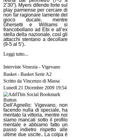
retina dal perimetro (7-3 a
2’30”). Myers difende forte sul
play parmense per cercare di
non far ragionare lamente del
gioco ducale, mentre
Ghersetti e Williams si
francobollano ad Ebi e all’ex
stella della nazionale, così gli
attacchi stentano a decollare
(9-5 al 5’).
Leggi tutto...
Interviste Venezia - Vigevano
Basket -
Basket Serie A2
Scritto da Vincenzo di Massa
Lunedì 21 Dicembre 2009 19:54
Dell’Agnello:
Vigevano, non
facendo nulla di speciale, ha
meritato la vittoria, mentre noi
siamo mancati sotto il profilo
mentale e abbiamo fatto un
passo indietro rispetto alle
ultime due uscite.. La colpa è