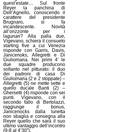
quest’estate… Sul fronte
Reyer la panchina di
Dell’Agnello, conoscendo il
carattere del presidente
Brugnaro, si fa
incandescente. Novità
all’orizzonte per i
lagunari? A
lla palla due,
Vigevano, schiera il consueto
starting five a cui Venezia
risponde con
Garris, Davis,
Janicenoks, Allegretti e Di
Giuliomaria. Nei primi 4’ le
due squadre producono
soltanto nel pitturato: il duo
dei padroni di casa Di
Giuliomaria (2 e 2 stoppate) –
Allegretti (5) ne mette sette e
quello ducale Banti (2) –
Ghersetti (4) risponde con sei
punti. Vigevano, con il
secondo fallo di Bertolazzi,
raggiunge il bonus,
Janicenocks dalla lunetta
non sbaglia e consegna alla
Reyer quello che sarà il suo
ultimo vantaggio dell’incontro
(9-8 al 4’30”).