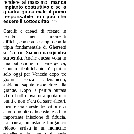
rendere al massimo,
manca
impianto costruttivo e se la
quadra gioca male il primo
responsabile non può che
essere il sottoscritto
. >>
Garelli:
e capaci di restare in
partita nei momenti
difficili, come ad esempio con la
tripla fondamentale di Ghersetti
sul 56 pari.
Siamo una squadra
stupenda.
Anche questa volta in
una situazione di emergenza,
Ganeto febbricitante è partito
solo oggi per Venezia dopo tre
giorni senza allenamenti,
abbiamo saputo rispondere alla
grande. Dopo la partita buttata
via a Lodi eravamo a quota otto
punti e non c’era da stare allegri,
mentre ora queste tre vittorie ci
danno un’altra dimensione ed un
importante iniezione di fiducia.
La pausa, nonostante l’organico
ridotto, arriva
in un momento
eccellente dal punto di vista