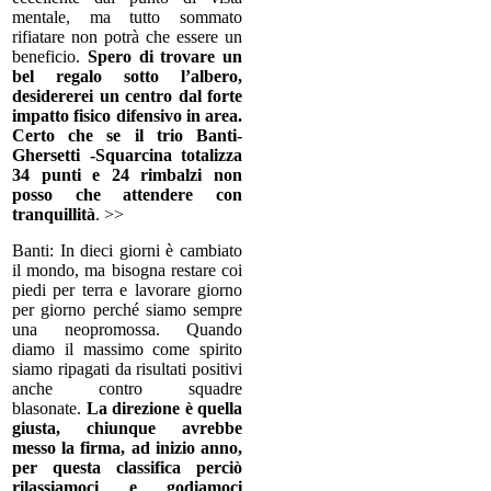
mentale, ma tutto sommato
rifiatare non potrà che essere un
beneficio.
Spero di trovare un
bel regalo sotto l’albero,
desidererei un centro dal forte
impatto fisico difensivo in area.
Certo che se il trio Banti-
Ghersetti -Squarcina totalizza
34 punti e 24 rimbalzi non
posso che attendere con
tranquillità
. >>
Banti: In dieci giorni è cambiato
il mondo, ma bisogna restare coi
piedi per terra e lavorare giorno
per giorno perché siamo sempre
una neopromossa. Quando
diamo il massimo come spirito
siamo ripagati da risultati positivi
anche contro squadre
blasonate.
La direzione è quella
giusta, chiunque avrebbe
messo la firma, ad inizio anno,
per questa classifica perciò
rilassiamoci e godiamoci