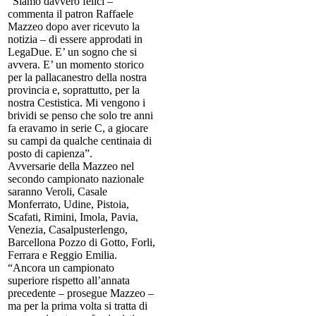
“Siamo davvero felici –
commenta il patron Raffaele
Mazzeo dopo aver ricevuto la
notizia – di essere approdati in
LegaDue. E’ un sogno che si
avvera. E’ un momento storico
per la pallacanestro della nostra
provincia e, soprattutto, per la
nostra Cestistica. Mi vengono i
brividi se penso che solo tre anni
fa eravamo in serie C, a giocare
su campi da qualche centinaia di
posto di capienza”.
Avversarie della Mazzeo nel
secondo campionato nazionale
saranno Veroli, Casale
Monferrato, Udine, Pistoia,
Scafati, Rimini, Imola, Pavia,
Venezia, Casalpusterlengo,
Barcellona Pozzo di Gotto, Forli,
Ferrara e Reggio Emilia.
“Ancora un campionato
superiore rispetto all’annata
precedente – prosegue Mazzeo –
ma per la prima volta si tratta di