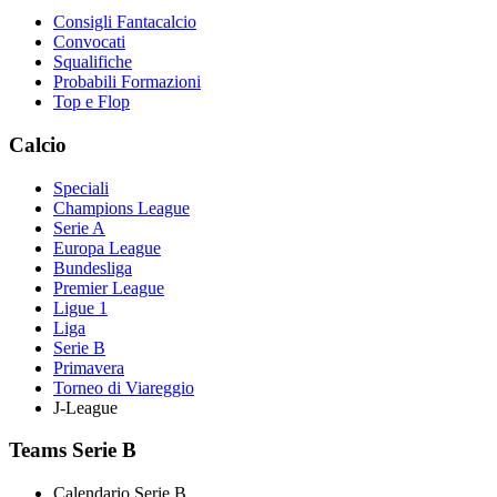
Consigli Fantacalcio
Convocati
Squalifiche
Probabili Formazioni
Top e Flop
Calcio
Speciali
Champions League
Serie A
Europa League
Bundesliga
Premier League
Ligue 1
Liga
Serie B
Primavera
Torneo di Viareggio
J-League
Teams Serie B
Calendario Serie B