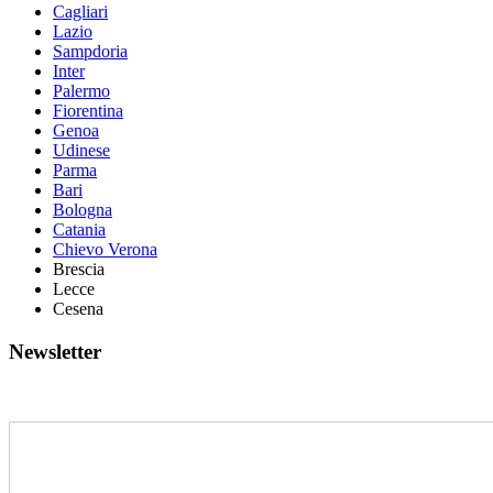
Cagliari
Lazio
Sampdoria
Inter
Palermo
Fiorentina
Genoa
Udinese
Parma
Bari
Bologna
Catania
Chievo Verona
Brescia
Lecce
Cesena
Newsletter