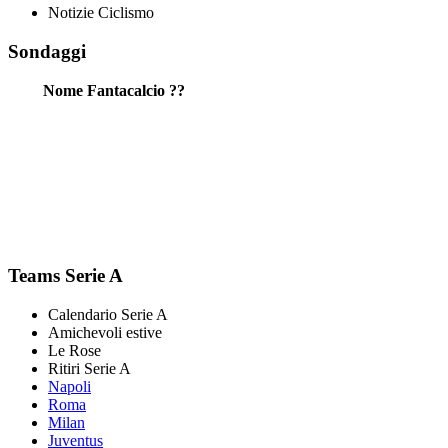
Notizie Ciclismo
Sondaggi
Nome Fantacalcio ??
Teams Serie A
Calendario Serie A
Amichevoli estive
Le Rose
Ritiri Serie A
Napoli
Roma
Milan
Juventus