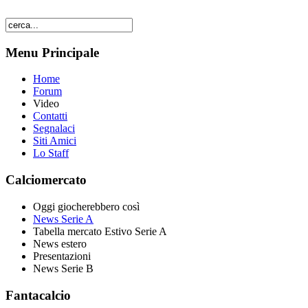
Menu Principale
Home
Forum
Video
Contatti
Segnalaci
Siti Amici
Lo Staff
Calciomercato
Oggi giocherebbero così
News Serie A
Tabella mercato Estivo Serie A
News estero
Presentazioni
News Serie B
Fantacalcio