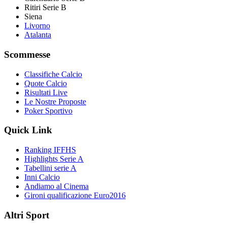
Ritiri Serie B
Siena
Livorno
Atalanta
Scommesse
Classifiche Calcio
Quote Calcio
Risultati Live
Le Nostre Proposte
Poker Sportivo
Quick Link
Ranking IFFHS
Highlights Serie A
Tabellini serie A
Inni Calcio
Andiamo al Cinema
Gironi qualificazione Euro2016
Altri Sport