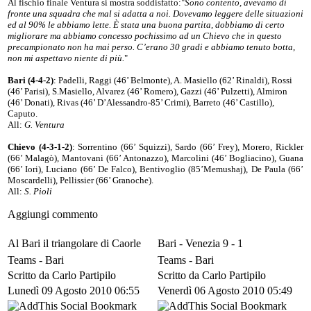
Al fischio finale Ventura si mostra soddisfatto:"
Sono contento, avevamo di
fronte una squadra che mal si adatta a noi. Dovevamo leggere delle situazioni
ed al 90% le abbiamo lette. È stata una buona partita, dobbiamo di certo
migliorare ma abbiamo concesso pochissimo ad un Chievo che in questo
precampionato non ha mai perso. C’erano 30 gradi e abbiamo tenuto botta,
non mi aspettavo niente di più.
"
Bari (4-4-2)
: Padelli, Raggi (46’ Belmonte), A. Masiello (62’ Rinaldi), Rossi
(46’ Parisi), S.Masiello, Alvarez (46’ Romero), Gazzi (46’ Pulzetti), Almiron
(46’ Donati), Rivas (46’ D’Alessandro-85’ Crimi), Barreto (46’ Castillo),
Caputo.
All:
G. Ventura
Chievo (4-3-1-2)
: Sorrentino (66’ Squizzi), Sardo (66’ Frey), Morero, Rickler
(66’ Malagò), Mantovani (66’ Antonazzo), Marcolini (46’ Bogliacino), Guana
(66’ Iori), Luciano (66’ De Falco), Bentivoglio (85’Memushaj), De Paula (66’
Moscardelli), Pellissier (66’ Granoche).
All:
S. Pioli
Aggiungi commento
Al Bari il triangolare di Caorle
Bari - Venezia 9 - 1
Teams -
Bari
Teams -
Bari
Scritto da Carlo Partipilo
Scritto da Carlo Partipilo
Lunedì 09 Agosto 2010 06:55
Venerdì 06 Agosto 2010 05:49