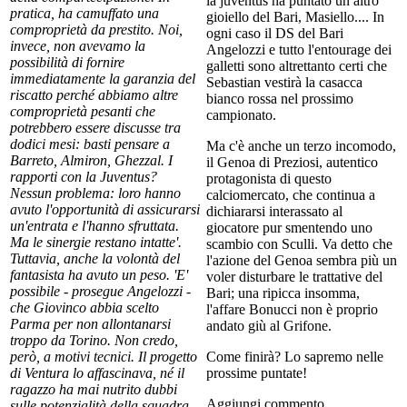
la juventus ha puntato un altro
pratica, ha camuffato una
gioiello del Bari, Masiello.... In
comproprietà da prestito. Noi,
ogni caso il DS del Bari
invece, non avevamo la
Angelozzi e tutto l'entourage dei
possibilità di fornire
galletti sono altrettanto certi che
immediatamente la garanzia del
Sebastian vestirà la casacca
riscatto perché abbiamo altre
bianco rossa nel prossimo
comproprietà pesanti che
campionato.
potrebbero essere discusse tra
dodici mesi: basti pensare a
Ma c'è anche un terzo incomodo,
Barreto, Almiron, Ghezzal. I
il Genoa di Preziosi, autentico
rapporti con la Juventus?
protagonista di questo
Nessun problema: loro hanno
calciomercato, che continua a
avuto l'opportunità di assicurarsi
dichiararsi interassato al
un'entrata e l'hanno sfruttata.
giocatore pur smentendo uno
Ma le sinergie restano intatte'.
scambio con Sculli. Va detto che
Tuttavia, anche la volontà del
l'azione del Genoa sembra più un
fantasista ha avuto un peso. 'E'
voler disturbare le trattative del
possibile - prosegue Angelozzi -
Bari; una ripicca insomma,
che Giovinco abbia scelto
l'affare Bonucci non è proprio
Parma per non allontanarsi
andato giù al Grifone.
troppo da Torino. Non credo,
però, a motivi tecnici. Il progetto
Come finirà? Lo sapremo nelle
di Ventura lo affascinava, né il
prossime puntate!
ragazzo ha mai nutrito dubbi
Aggiungi commento
sulle potenzialità della squadra.