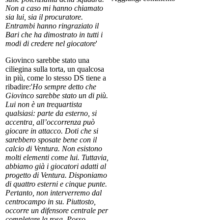
Non a caso mi hanno chiamato
sia lui, sia il procuratore.
Entrambi hanno ringraziato il
Bari che ha dimostrato in tutti i
modi di credere nel giocatore
'
Giovinco sarebbe stato una
ciliegina sulla torta, un qualcosa
in più, come lo stesso DS tiene a
ribadire:'
Ho sempre detto che
Giovinco sarebbe stato un di più.
Lui non è un trequartista
qualsiasi: parte da esterno, si
accentra, all’occorrenza può
giocare in attacco. Doti che si
sarebbero sposate bene con il
calcio di Ventura. Non esistono
molti elementi come lui. Tuttavia,
abbiamo già i giocatori adatti al
progetto di Ventura. Disponiamo
di quattro esterni e cinque punte.
Pertanto, non interverremo dal
centrocampo in su. Piuttosto,
occorre un difensore centrale per
completare la rosa. Posso