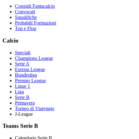
Consigli Fantacalcio
Convocati
Squalifiche
Probabili Formazioni
Top e Flop
Calcio
Speciali
Champions League
Serie A
Europa League
Bundesliga
Premier League
Ligue 1
Liga
Serie B
Primavera
Torneo di Viareggio
J-League
Teams Serie B
Calendario Serie B