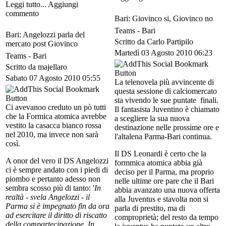
Leggi tutto... Aggiungi
commento
Bari: Giovinco si, Giovinco no
Teams -
Bari
Bari: Angelozzi parla del
Scritto da Carlo Partipilo
mercato post Giovinco
Martedì 03 Agosto 2010 06:23
Teams -
Bari
Scritto da majellaro
Sabato 07 Agosto 2010 05:55
La telenovela più avvincente di
questa sessione di calciomercato
sta vivendo le sue puntate finali.
Ci avevanoo creduto un pò tutti
Il fantasista Juventino è chiamato
che la Formica atomica avrebbe
a scegliere la sua nuova
vestito la casacca bianco rossa
destinazione nelle prossime ore e
nel 2010, ma invece non sarà
l'altalena Parma-Bari continua.
così.
Il DS Leonardi è certo che la
A onor del vero il DS Angelozzi
formmica atomica abbia già
ci è sempre andato con i piedi di
deciso per il Parma, ma proprio
piombo e pertanto adesso non
nelle ultime ore pare che il Bari
sembra scosso più di tanto: '
In
abbia avanzato una nuova offerta
realtà - svela Angelozzi - il
alla Juventus e stavolta non si
Parma si è impegnato fin da ora
parla di prestito, ma di
ad esercitare il diritto di riscatto
comproprietà; del resto da tempo
della compartecipazione. In