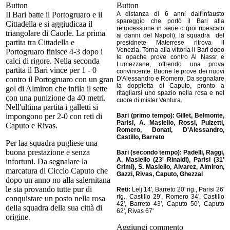
Il Bari batte il Portogruaro e il
A distanza di 6 anni dall'infausto
spareggio che portò il Bari alla
Cittadella e si aggiudicaa il
retrocessione in serie c (poi ripescato
triangolare di Caorle. La prima
ai danni del Napoli), la squadra del
partita tra Cittadella e
presidnete Materrese ritrova il
Venezia. Torna alla vittoria il Bari dopo
Portogruaro finisce 4-3 dopo i
le opache prove contro Al Nassr e
calci di rigore. Nella seconda
Lumezzane, offrendo una prova
partita il Bari vince per 1 - 0
convincente. Buone le prove dei nuovi
contro il Portogruaro con un gran
D'Alessandro e Romero, Da segnalare
la doppietta di Caputo, pronto a
gol di Almiron che infila il sette
ritagliarsi uno spazio nella rosa e nel
con una punizione da 40 metri.
cuore di mister Ventura.
Nell'ultima partita i galletti si
impongono per 2-0 con reti di
Bari (primo tempo): Gillet, Belmonte,
Parisi, A. Masiello, Rossi, Pulzetti,
Caputo e Rivas.
Romero, Donati, D'Alessandro,
Castillo, Barreto
Per laa squadra pugliese una
buona prestazione e senza
Bari (secondo tempo): Padelli, Raggi,
A. Masiello (23' Rinaldi), Parisi (31'
infortuni. Da segnalare la
Crimi), S. Masiello, Alvarez, Almiron,
marcatura di Ciccio Caputo che
Gazzi, Rivas, Caputo, Ghezzal
dopo un anno no alla salernitana
le sta provando tutte pur di
Reti:
Lelj 14', Barreto 20' rig., Parisi 26'
rig., Castillo 29', Romero 34', Castillo
conquistare un posto nella rosa
42', Barreto 43', Caputo 50', Caputo
della squadra della sua città di
62', Rivas 67'
origine.
Aggiungi commento