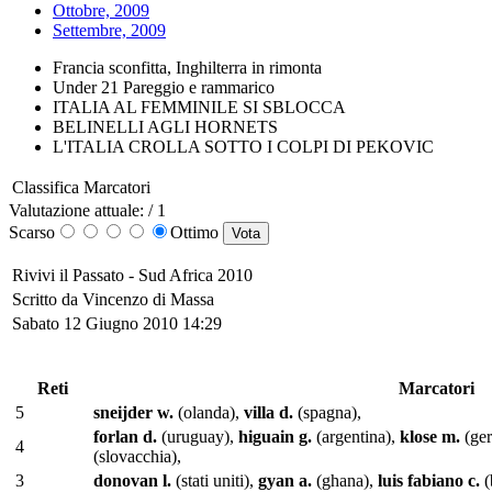
Ottobre, 2009
Settembre, 2009
Francia sconfitta, Inghilterra in rimonta
Under 21 Pareggio e rammarico
ITALIA AL FEMMINILE SI SBLOCCA
BELINELLI AGLI HORNETS
L'ITALIA CROLLA SOTTO I COLPI DI PEKOVIC
Classifica Marcatori
Valutazione attuale: / 1
Scarso
Ottimo
Rivivi il Passato -
Sud Africa 2010
Scritto da Vincenzo di Massa
Sabato 12 Giugno 2010 14:29
Reti
Marcatori
5
sneijder w.
(olanda),
villa d.
(spagna),
forlan d.
(uruguay),
higuain g.
(argentina),
klose m.
(ge
4
(slovacchia),
3
donovan l.
(stati uniti),
gyan a.
(ghana),
luis fabiano c.
(