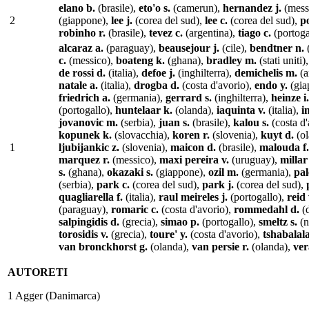
elano b.
(brasile),
eto'o s.
(camerun),
hernandez j.
(mess
2
(giappone),
lee j.
(corea del sud),
lee c.
(corea del sud),
po
robinho r.
(brasile),
tevez c.
(argentina),
tiago c.
(portoga
alcaraz a.
(paraguay),
beausejour j.
(cile),
bendtner n.
c.
(messico),
boateng k.
(ghana),
bradley m.
(stati uniti)
de rossi d.
(italia),
defoe j.
(inghilterra),
demichelis m.
(a
natale a.
(italia),
drogba d.
(costa d'avorio),
endo y.
(gia
friedrich a.
(germania),
gerrard s.
(inghilterra),
heinze i.
(portogallo),
huntelaar k.
(olanda),
iaquinta v.
(italia),
i
jovanovic m.
(serbia),
juan s.
(brasile),
kalou s.
(costa d'
kopunek k.
(slovacchia),
koren r.
(slovenia),
kuyt d.
(ol
1
ljubijankic z.
(slovenia),
maicon d.
(brasile),
malouda f.
marquez r.
(messico),
maxi pereira v.
(uruguay),
millar 
s.
(ghana),
okazaki s.
(giappone),
ozil m.
(germania),
pa
(serbia),
park c.
(corea del sud),
park j.
(corea del sud),
quagliarella f.
(italia),
raul meireles j.
(portogallo),
reid
(paraguay),
romaric c.
(costa d'avorio),
rommedahl d.
(
salpingidis d.
(grecia),
simao p.
(portogallo),
smeltz s.
(n
torosidis v.
(grecia),
toure' y.
(costa d'avorio),
tshabalala
van bronckhorst g.
(olanda),
van persie r.
(olanda),
ver
AUTORETI
1 Agger (Danimarca)