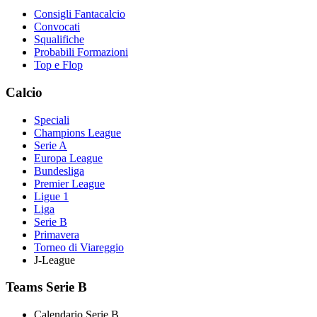
Consigli Fantacalcio
Convocati
Squalifiche
Probabili Formazioni
Top e Flop
Calcio
Speciali
Champions League
Serie A
Europa League
Bundesliga
Premier League
Ligue 1
Liga
Serie B
Primavera
Torneo di Viareggio
J-League
Teams Serie B
Calendario Serie B