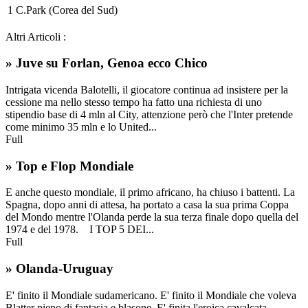
1 C.Park (Corea del Sud)
Altri Articoli :
» Juve su Forlan, Genoa ecco Chico
Intrigata vicenda Balotelli, il giocatore continua ad insistere per la
cessione ma nello stesso tempo ha fatto una richiesta di uno
stipendio base di 4 mln al City, attenzione però che l'Inter pretende
come minimo 35 mln e lo United...
Full
» Top e Flop Mondiale
E anche questo mondiale, il primo africano, ha chiuso i battenti. La
Spagna, dopo anni di attesa, ha portato a casa la sua prima Coppa
del Mondo mentre l'Olanda perde la sua terza finale dopo quella del
1974 e del 1978. I TOP 5 DEI...
Full
» Olanda-Uruguay
E' finito il Mondiale sudamericano. E' finito il Mondiale che voleva
Blatter pieno di fantasia e blasone. E' finita l'eroica cavalcata