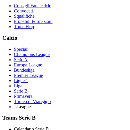
Consigli Fantacalcio
Convocati
Squalifiche
Probabili Formazioni
Top e Flop
Calcio
Speciali
Champions League
Serie A
Europa League
Bundesliga
Premier League
Ligue 1
Liga
Serie B
Primavera
Torneo di Viareggio
J-League
Teams Serie B
Calendario Serie B