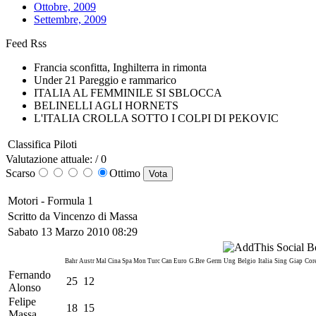
Ottobre, 2009
Settembre, 2009
Feed Rss
Francia sconfitta, Inghilterra in rimonta
Under 21 Pareggio e rammarico
ITALIA AL FEMMINILE SI SBLOCCA
BELINELLI AGLI HORNETS
L'ITALIA CROLLA SOTTO I COLPI DI PEKOVIC
Classifica Piloti
Valutazione attuale: / 0
Scarso
Ottimo
Motori -
Formula 1
Scritto da Vincenzo di Massa
Sabato 13 Marzo 2010 08:29
Bahr
Austr
Mal
Cina
Spa
Mon
Turc
Can
Euro
G.Bre
Germ
Ung
Belgio
Italia
Sing
Giap
Cor
Fernando
25
12
Alonso
Felipe
18
15
Massa