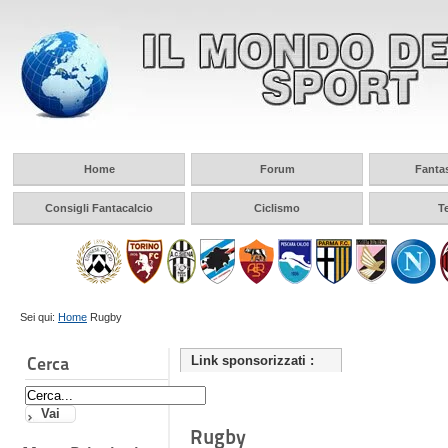
Home
Forum
Fanta
Consigli Fantacalcio
Ciclismo
T
Sei qui:
Home
Rugby
Cerca
Link sponsorizzati :
Rugby