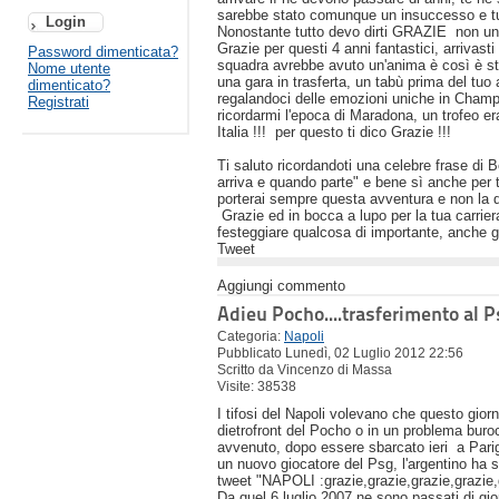
sarebbe stato comunque un insuccesso e tu 
Nonostante tutto devo dirti GRAZIE non una 
Grazie per questi 4 anni fantastici, arrivasti
Password dimenticata?
squadra avrebbe avuto un'anima è così è stato
Nome utente
una gara in trasferta, un tabù prima del tuo a
dimenticato?
regalandoci delle emozioni uniche in Champio
Registrati
ricordarmi l'epoca di Maradona, un trofeo er
Italia !!! per questo ti dico Grazie !!!
Ti saluto ricordandoti una celebre frase di
arriva e quando parte" e bene sì anche per 
porterai sempre questa avventura e non la d
Grazie ed in bocca a lupo per la tua carrie
festeggiare qualcosa di importante, anche gr
Tweet
Aggiungi commento
Adieu Pocho....trasferimento al P
Categoria:
Napoli
Pubblicato Lunedì, 02 Luglio 2012 22:56
Scritto da Vincenzo di Massa
Visite: 38538
I tifosi del Napoli volevano che questo gio
dietrofront del Pocho o in un problema buroc
avvenuto, dopo essere sbarcato ieri a Parig
un nuovo giocatore del Psg, l'argentino ha 
tweet "NAPOLI :grazie,grazie,grazie,grazie,g
Da quel 6 luglio 2007 ne sono passati di gio