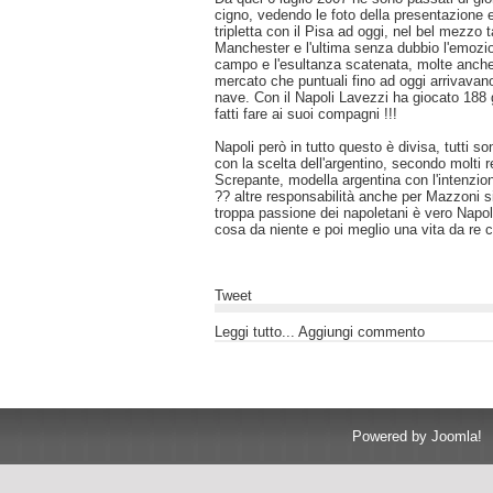
cigno, vedendo le foto della presentazione e
tripletta con il Pisa ad oggi, nel bel mezzo 
Manchester e l'ultima senza dubbio l'emozio
campo e l'esultanza scatenata, molte anche l
mercato che puntuali fino ad oggi arrivavano
nave. Con il Napoli Lavezzi ha giocato 188 g
fatti fare ai suoi compagni !!!
Napoli però in tutto questo è divisa, tutti
con la scelta dell'argentino, secondo molti
Screpante, modella argentina con l'intenzio
?? altre responsabilità anche per Mazzoni si
troppa passione dei napoletani è vero Napoli
cosa da niente e poi meglio una vita da re 
Tweet
Leggi tutto... Aggiungi commento
Powered by Joomla!