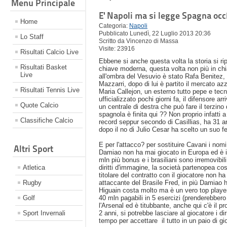
Menu Principale
E' Napoli ma si legge Spagna occ
Home
Categoria:
Napoli
Pubblicato Lunedì, 22 Luglio 2013 20:36
Lo Staff
Scritto da Vincenzo di Massa
Visite: 23916
Risultati Calcio Live
Ebbene si anche questa volta la storia si ri
Risultati Basket
chiave moderna, questa volta non più in chi
Live
all'ombra del Vesuvio è stato Rafa Benitez, i
Mazzarri, dopo di lui è partito il mercato az
Risultati Tennis Live
Maria Callejon, un esterno tutto pepe e tecn
ufficializzato pochi giorni fa, il difensore 
Quote Calcio
un centrale di destra che può fare il terzino
spagnola è finita qui ?? Non proprio infatti 
Classifiche Calcio
record seppur secondo di Casillias, ha 31 ann
dopo il no di Julio Cesar ha scelto un suo fe
E per l'attacco? per sostituire Cavani i no
Altri Sport
Damiao non ha mai giocato in Europa ed è il c
mln più bonus e i brasiliani sono irremovibil
Atletica
diritti d'immagine, la società partenopea c
titolare del contratto con il giocatore non h
Rugby
attaccante del Brasile Fred, in più Damiao h
Higuain costa molto ma è un vero top player
Golf
40 mln pagabili in 5 esercizi (prenderebbe
l'Arsenal ed è titubbante, anche qui c'è il p
Sport Invernali
2 anni, si potrebbe lasciare al giocatore i di
tempo per accettare il tutto in un paio di gi