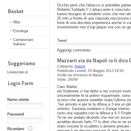
Occhio però che l'attacco si potrebbe parlar
Roberto Soldado !! L'attaccante è cresciuto 
Basket
hanno bisogno di venderlo visto che non at
25 mln a fronte di una clausola rescissoria 
Nba
forte di una discreta esperienza anche in
investimento non il top player ma con un gio
Eurolega
Campionato
Tweet
Italiano
Aggiungi commento
Mazzarri via da Napoli io ti dico 
Suggeriamo
Categoria:
Napoli
Pubblicato Lunedì, 20 Maggio 2013 19:50
Livescore.in
Scritto da Vincenzo di Massa
Visite: 26049
Login Form
Caro Walter,
ieri finalmete ci hai detto a noi comuni mort
sinceramente te la potevi risparmiare, sono 
Nome utente
scorso che questa sarebbe stata l'ultima sta
Sei arrivato e per te la difesa a 3 era un pi
sinistro, Santana mediano o Zuniga interno 
visto una squadra con la difesa a 4 !! Finalm
Password
Te ne sei andato dicendo che non eri sicur
avrebbe dovuto farlo ?? Io direi che te ne s
stato vincere lo scudetto o almeno provare a
Ricordami
arrivare lì ne devono passare di anni, te n