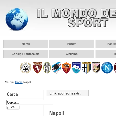
Home
Forum
Fanta
Consigli Fantacalcio
Ciclismo
T
Sei qui:
Home
Napoli
Cerca
Link sponsorizzati :
Napoli