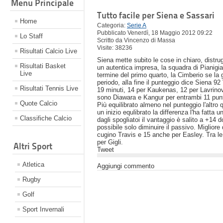
Menu Principale
Tutto facile per Siena e Sassari
Home
Categoria:
Serie A
Pubblicato Venerdì, 18 Maggio 2012 09:22
Lo Staff
Scritto da Vincenzo di Massa
Visite: 38236
Risultati Calcio Live
Siena mette subito le cose in chiaro, distrug
Risultati Basket
un autentica impresa, la squadra di Pianigian
Live
termine del primo quarto, la Cimberio se la g
periodo, alla fine il punteggio dice Siena 9
Risultati Tennis Live
19 minuti, 14 per Kaukenas, 12 per Lavrinovi
sono Diawara e Kangur per entrambi 11 punt
Quote Calcio
Più equilibrato almeno nel punteggio l'altro 
un inizio equlibrato la differenza l'ha fatta 
Classifiche Calcio
dagli spogliatoi il vantaggio è salito a +14 
possibile solo diminuire il passivo. Miglior
cugino Travis e 15 anche per Easley. Tra le
per Gigli.
Altri Sport
Tweet
Atletica
Aggiungi commento
Rugby
Golf
Sport Invernali