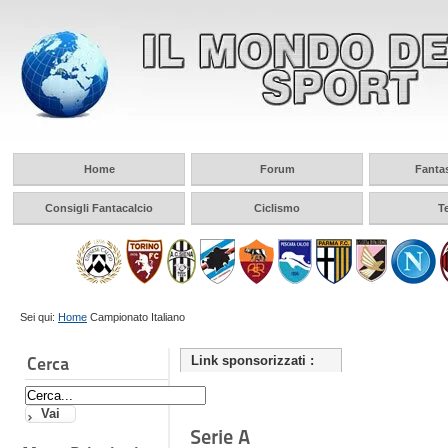
Home
Forum
Fanta
Consigli Fantacalcio
Ciclismo
T
Sei qui:
Home
Campionato Italiano
Cerca
Link sponsorizzati :
Serie A