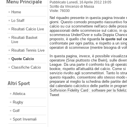
Menu Principale
Pubblicato Lunedì, 16 Aprile 2012 19:05
Scritto da Vincenzo di Massa
Visite: 76030
Home
Nel riquadro presente in questa pagina trovate 
Lo Staff
giorni. Questo comodo prospetto riassuntivo fo
calcio su cui scommettere nell'arco delle pross
Risultati Calcio Live
appassionati delle scommesse sul calcio, in quan
scommessa Under/Over e sulla Doppia Chance. U
Risultati Basket
proposto, è quello che riguarda
le quote sul c
Live
confrontate per ogni partita, e rispetto a un s
operatori di scommesse (mentre bisogna di volta
Risultati Tennis Live
In questa pagina, invece, è possibile visualizz
Quote Calcio
operatore (Snai piuttosto che Bwin), sulle dive
League. Da una parte il confronto tra gli operato
Classifiche Calcio
bookie, rispetto all'attualità del calcio. Come 
servizio rivolto agli scommettitori. Tanto lo 
questo riquadro, consentono allo stesso modo 
preparare al meglio la schedina delle partite d
Altri Sport
dal calendario calcistico delle partite in progr
Softvision Fidelity Card : software per la fideli
Atletica
Tweet
Rugby
Golf
Sport Invernali