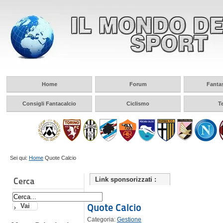
Home
Forum
Fanta
Consigli Fantacalcio
Ciclismo
T
Sei qui:
Home
Quote Calcio
Cerca
Link sponsorizzati :
Quote Calcio
Categoria:
Gestione