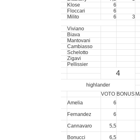
Klose
6
Floccari
6
Milito
6
3
Viviano
Biava
Mantovani
Cambiasso
Schelotto
Zigavi
Pellissier
4
highlander
VOTO
BONUS
M
Amelia
6
Fernandez
6
Cannavaro
5,5
Bonucci
6,5