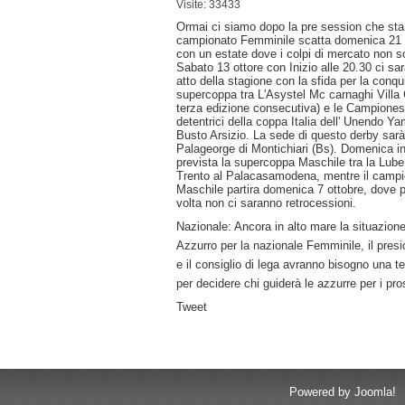
Visite: 33433
Ormai ci siamo dopo la pre session che sta p
campionato Femminile scatta domenica 21 o
con un estate dove i colpi di mercato non 
Sabato 13 ottore con Inizio alle 20.30 ci sar
atto della stagione con la sfida per la conqu
supercoppa tra L'Asystel Mc carnaghi Villa 
terza edizione consecutiva) e le Campioness
detentrici della coppa Italia dell' Unendo 
Busto Arsizio. La sede di questo derby sarà 
Palageorge di Montichiari (Bs). Domenica i
prevista la supercoppa Maschile tra la Lub
Trento al Palacasamodena, mentre il campi
Maschile partira domenica 7 ottobre, dove p
volta non ci saranno retrocessioni.
Nazionale: Ancora in alto mare la situazione 
Azzurro per la nazionale Femminile, il pres
e il consiglio di lega avranno bisogno una te
per decidere chi guiderà le azzurre per i pro
Tweet
Powered by Joomla!