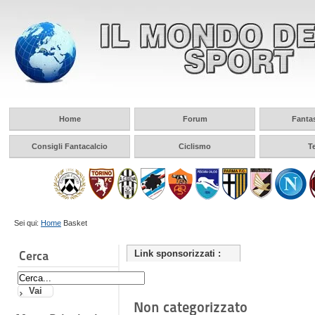
Home
Forum
Fanta
Consigli Fantacalcio
Ciclismo
T
Sei qui:
Home
Basket
Cerca
Link sponsorizzati :
Non categorizzato