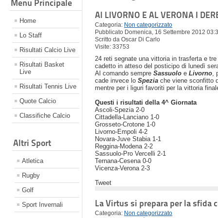
Menu Principale
Al LIVORNO E AL VERONA I DER
Home
Categoria:
Non categorizzato
Pubblicato Domenica, 16 Settembre 2012 03:
Lo Staff
Scritto da Oscar Di Carlo
Visite: 33753
Risultati Calcio Live
24 reti segnate una vittoria in trasferta e tr
Risultati Basket
cadetto in atteso del posticipo di lunedì ser
Live
Al comando sempre
Sassuolo
e
Livorno
, 
cade invece lo
Spezia
che viene sconfitto d
Risultati Tennis Live
mentre per i liguri favoriti per la vittoria fin
Quote Calcio
Questi i risultati della 4^ Giornata
Ascoli-Spezia 2-0
Classifiche Calcio
Cittadella-Lanciano 1-0
Grosseto-Crotone 1-0
Livorno-Empoli 4-2
Novara-Juve Stabia 1-1
Altri Sport
Reggina-Modena 2-2
Sassuolo-Pro Vercelli 2-1
Atletica
Ternana-Cesena 0-0
Vicenza-Verona 2-3
Rugby
Tweet
Golf
La Virtus si prepara per la sfida c
Sport Invernali
Categoria:
Non categorizzato