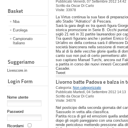
Pubblicato Venerdì, 07 Settembre 2012 14:42
Scritto da Oscar Di Carlo
Basket
Visite: 33978
La Virtus continua la sua fase di preparazio
allo Stadio "Adriatico" di Pescara.
Nba
Sarà la gara degli ex tra questi figura Gior
storica promozione in Serie B. Occhi punta
Eurolega
siglò 21 reti in 31 partite laureandosi poi 
Tra questi figurano anche i portieri Enrico 
Campionato
Un'altro ex della contesa sarà il difensore Dan
Italiano
società bianconera nella sessione di mercat
Ma al di là delle vecchie glorie quella di dom
canto suo non può di certo permettersi altri 
suo capitano Manuel Turchi, ancora out Falc
Suggeriamo
a partita in corso dei nuovi innesti Ceccarel
Casadei.
Livescore.in
Tweet
Login Form
Livorno batte Padova e balza in te
Categoria:
Non categorizzato
Pubblicato Martedì, 04 Settembre 2012 14:13
Scritto da Oscar Di Carlo
Nome utente
Visite: 34076
Nel posticipo della seconda giornata del ca
Password
Sassuolo in vetta alla classifica.
Partita ricca di gol ed emozioni quella anda
dopo gli ospiti pareggiano con una conclusion
rende pericoloso mettendo pressione alla dif
Ricordami