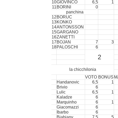
10
GIOVINCO
6,5
1
11
BORINI
0
panchina
12
BORUC
13
KONKO
14
ANTONSSON
15
GARGANO
16
ZANETTI
17
BOJAN
7
3
18
PALOSCHI
6
2
la chicchilonia
VOTO
BONUS
M
Handanovic
6,5
1
Brivio
6
Lulic
6,5
1
Kaladze
6
Marquinho
6
1
Giacomazzi
6
Ibarbo
6
Biabiany
7,5
5