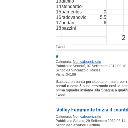
13
danilo
14
stendardo
15
barrientos
0
16
radovanovic
5,5
17
budan
6
18
pazzini
2
Tweet
v
Categoria:
Non categorizzato
Pubblicato Venerdì, 07 Settembre 2012 09:10
Scritto da Vincenzo di Massa
Visite: 34106
Bastava un punto per staccare il pass per i
portati a casa 3 punti centrando così la sest
prima squadra insieme alla Spagna a qualifica
Tweet
Volley Femminile Inizia il coun
Categoria:
Non categorizzato
Pubblicato Sabato, 29 Settembre 2012 08:14
Scritto da Salvatore Giuffrida