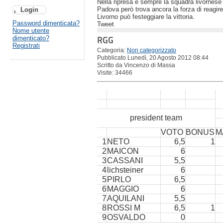
Nella ripresa è sempre la squadra livornese a 
Padova però trova ancora la forza di reagire 
Livorno può festeggiare la vittoria.
Password dimenticata?
Tweet
Nome utente
dimenticato?
RGG
Registrati
Categoria:
Non categorizzato
Pubblicato Lunedì, 20 Agosto 2012 08:44
Scritto da Vincenzo di Massa
Visite: 34466
president team
VOTO
BONUS
M
1
NETO
6,5
1
2
MAICON
6
3
CASSANI
5,5
4
lichsteiner
6
5
PIRLO
6,5
6
MAGGIO
6
7
AQUILANI
5,5
8
ROSSI M
6,5
1
9
OSVALDO
0