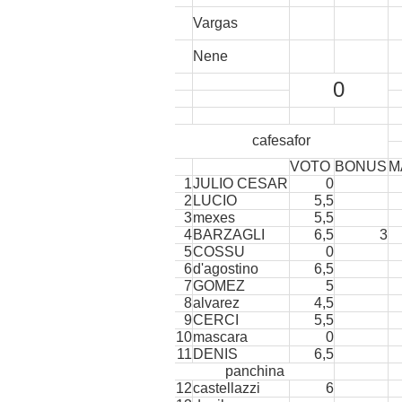
Vargas
Nene
0
cafesafor
VOTO
BONUS
M
1
JULIO CESAR
0
2
LUCIO
5,5
3
mexes
5,5
4
BARZAGLI
6,5
3
5
COSSU
0
6
d'agostino
6,5
7
GOMEZ
5
8
alvarez
4,5
9
CERCI
5,5
10
mascara
0
11
DENIS
6,5
panchina
12
castellazzi
6