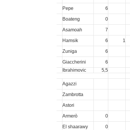
Pepe
6
Boateng
0
Asamoah
7
Hamsik
6
1
Zuniga
6
Giaccherini
6
Ibrahimovic
5,5
Agazzi
Zambrotta
Astori
Armerò
0
El shaarawy
0