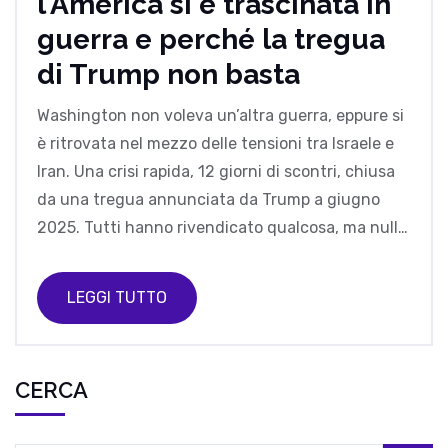
l'America si è trascinata in
guerra e perché la tregua
di Trump non basta
Washington non voleva un’altra guerra, eppure si
è ritrovata nel mezzo delle tensioni tra Israele e
Iran. Una crisi rapida, 12 giorni di scontri, chiusa
da una tregua annunciata da Trump a giugno
2025. Tutti hanno rivendicato qualcosa, ma nulla
è davvero risolto. L’episodio riapre il dibattito sul
declino dell’egemonia americana e sui limiti della
LEGGI TUTTO
deterrenza nel Medio Oriente.
CERCA