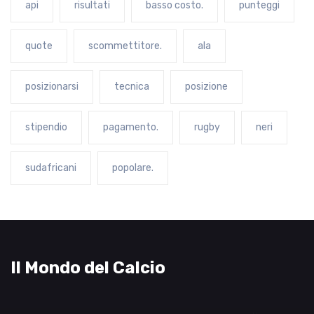
api
risultati
basso costo.
punteggi
quote
scommettitore.
ala
posizionarsi
tecnica
posizione
stipendio
pagamento.
rugby
neri
sudafricani
popolare.
Il Mondo del Calcio