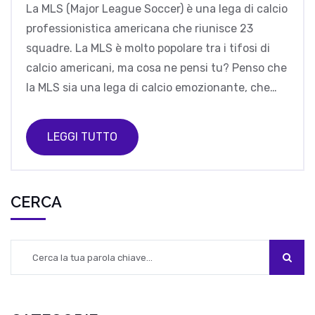
La MLS (Major League Soccer) è una lega di calcio
professionistica americana che riunisce 23
squadre. La MLS è molto popolare tra i tifosi di
calcio americani, ma cosa ne pensi tu? Penso che
la MLS sia una lega di calcio emozionante, che
offre ai tifosi un'esperienza di gioco davvero
unica. I tifosi possono godere di grandi partite,
LEGGI TUTTO
momenti di intrattenimento e un sacco di grandi
giocatori. La MLS offre anche grandi opportunità
di sviluppo a giovani giocatori di talento, che
CERCA
possono sfruttare per raggiungere i loro sogni di
diventare professionisti nel calcio. Inoltre, la MLS
ha un forte focus sulla sostenibilità e sul
coinvolgimento dei tifosi, che è una cosa
importante per qualsiasi lega di calcio.