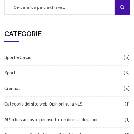
non sempre scommettere su una squadra o un
giocatore solo basandosi sui punteggi. La ricerca
e l'analisi sono fondamentali per la scommessa di
successo.
CATEGORIE
Sport e Calcio
(5)
Sport
(3)
Cronaca
(3)
Categoria del sito web: Opinioni sulla MLS
(1)
API a basso costo per risultati in diretta di calcio
(1)