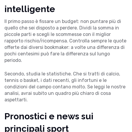
intelligente
Il primo passo è fissare un budget: non puntare più di
quello che sei disposto a perdere. Dividi la somma in
piccole parti e scegli le scommesse con il miglior
rapporto rischio/ricompensa. Controlla sempre le quote
offerte dai diversi bookmaker: a volte una differenza di
pochi centesimi può fare la differenza sul lungo
periodo.
Secondo, studia le statistiche. Che si tratti di calcio,
tennis o basket, i dati recenti, gli infortuni e le
condizioni del campo contano molto. Se leggi le nostre
analisi, avrai subito un quadro più chiaro di cosa
aspettarti.
Pronostici e news sui
principali sport