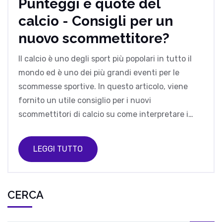
Punteggi e quote del
calcio - Consigli per un
nuovo scommettitore?
Il calcio è uno degli sport più popolari in tutto il
mondo ed è uno dei più grandi eventi per le
scommesse sportive. In questo articolo, viene
fornito un utile consiglio per i nuovi
scommettitori di calcio su come interpretare i
punteggi e le quote di scommessa. Per prima
cosa, è importante capire come funziona la quota
LEGGI TUTTO
e come viene calcolata. È anche importante
essere consapevoli dei diversi tipi di scommesse
disponibili, come le scommesse a handicap, le
CERCA
scommesse sui marcatori e le scommesse
sull'esito finale. Infine, è importante ricordare di