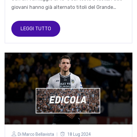
giovani hanno già alternato titoli del Grande
Slam, ma Alcaraz non punta a eguagliare i 24
slam di Djokovic. La rivalità, soprannominata
LEGGI TUTTO
“Sincaraz”, è descritta come potenzialmente
epocale.
Di
Marco Bellavista
18 Lug 2024