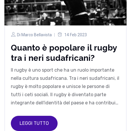
Di
Marco Bellavista
14 Feb 2023
Quanto è popolare il rugby
tra i neri sudafricani?
Il rugby è uno sport che ha un ruolo importante
nella cultura sudafricana. Tra i neri sudafricani, il
rugby è molto popolare e unisce le persone di
tutti i ceti sociali. Il rugby è diventato parte
integrante dell'identità del paese e ha contribuito
alla pace sociale. La maggior parte degli africani
neri che vivono in Sudafrica sostengono le
LEGGI TUTTO
squadre di rugby e vedono i giocatori come eroi e