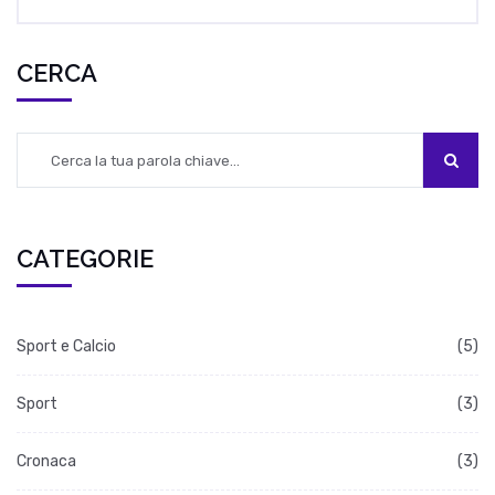
modelli da seguire. Il rugby è uno degli sport più
seguiti in Sudafrica e il governo ha introdotto
CERCA
misure nazionali per promuovere lo sport tra le
popolazioni indigene.
CATEGORIE
Sport e Calcio
(5)
Sport
(3)
Cronaca
(3)