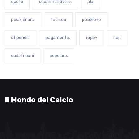
quote
scommettitore.
ala
posizionarsi
tecnica
posizione
stipendio
pagamento.
rugby
neri
sudafricani
popolare.
Il Mondo del Calcio