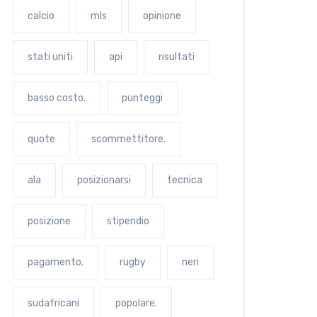
calcio
mls
opinione
stati uniti
api
risultati
basso costo.
punteggi
quote
scommettitore.
ala
posizionarsi
tecnica
posizione
stipendio
pagamento.
rugby
neri
sudafricani
popolare.