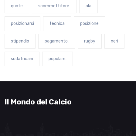
quote
scommettitore.
ala
posizionarsi
tecnica
posizione
stipendio
pagamento.
rugby
neri
sudafricani
popolare.
Il Mondo del Calcio